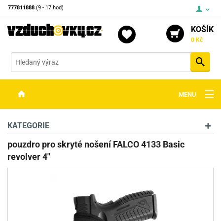
777811888
(9 - 17 hod)
KOŠÍK
0 Kč
Vyh
MENU
ZBRANĚ
KATEGORIE
OPTIKA
pouzdro pro skryté nošení FALCO 4133 Basic
revolver 4"
STŘELIVO
PŘÍSLUŠENSTVÍ
DETEKTORY KOVŮ
KONTAKTY