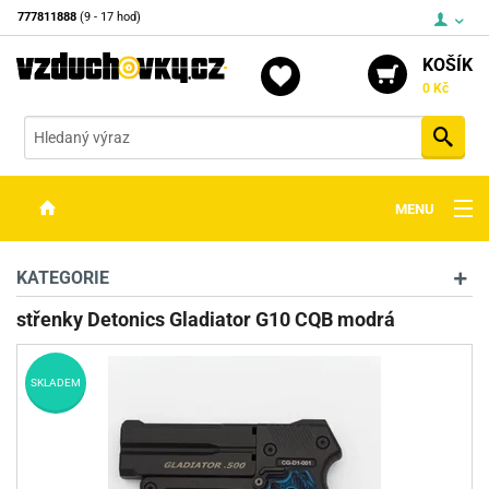
777811888
(9 - 17 hod)
KOŠÍK
0 Kč
Vyh
MENU
ZBRANĚ
KATEGORIE
OPTIKA
střenky Detonics Gladiator G10 CQB modrá
STŘELIVO
SKLADEM
PŘÍSLUŠENSTVÍ
DETEKTORY KOVŮ
KONTAKTY