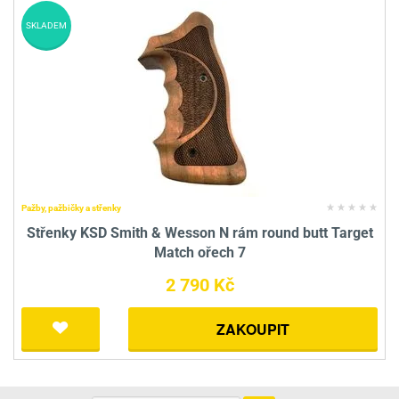
SKLADEM
Pažby, pažbičky a střenky
Střenky KSD Smith & Wesson N rám round butt Target
Match ořech 7
2 790 Kč
ZAKOUPIT