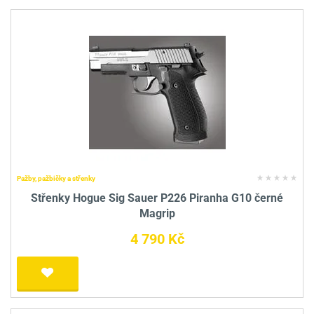
Pažby, pažbičky a střenky
Střenky Hogue Sig Sauer P226 Piranha G10 černé
Magrip
4 790 Kč