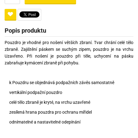
Popis produktu
Pouzdro
je
vhodné
pro
nošení
větších
zbraní.
Tvar
chrání
celé tělo
zbraně
.
Zajištění
páskem
se
suchým
zipem
,
pouzdro
je
na
vrchu
Uzavřeno
.
Při
nošení
je
pouzdro
při
těle
,
uchycení
na pásku
zabraňuje
kymácení
zbraně
při
pohybu.
k
Pouzdru
se
objednává
podpažních
závěs
samostatně
vertikální
podpažní
pouzdro
celé tělo
zbraně
je
kryté
,
na
vrchu
uzavřené
zesílená
hrana
pouzdra
pro
ochranu
mířidel
odnímatelné
a
nastavitelné
odepínání