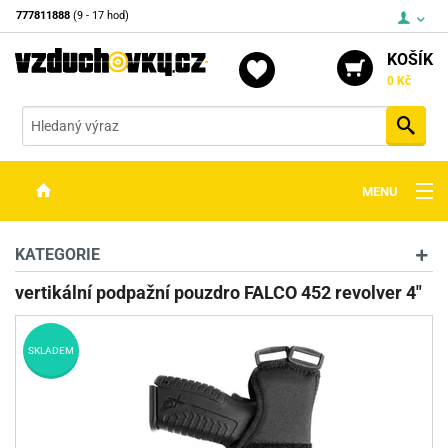
777811888
(9 - 17 hod)
KOŠÍK
0 Kč
Vyh
MENU
ZBRANĚ
KATEGORIE
OPTIKA
vertikální podpažní pouzdro FALCO 452 revolver 4"
STŘELIVO
SKLADEM
PŘÍSLUŠENSTVÍ
DETEKTORY KOVŮ
KONTAKTY