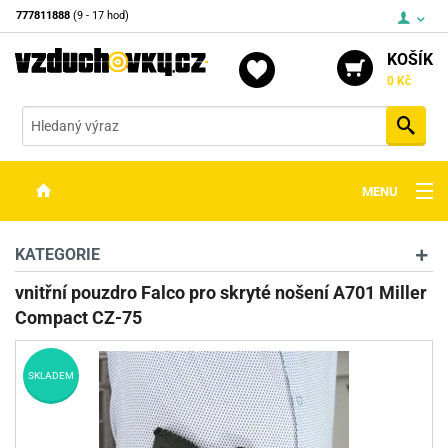
777811888
(9 - 17 hod)
KOŠÍK
0 Kč
Vyh
MENU
ZBRANĚ
KATEGORIE
OPTIKA
vnitřní pouzdro Falco pro skryté nošení A701 Miller
Compact CZ-75
STŘELIVO
PŘÍSLUŠENSTVÍ
SKLADEM
DETEKTORY KOVŮ
KONTAKTY