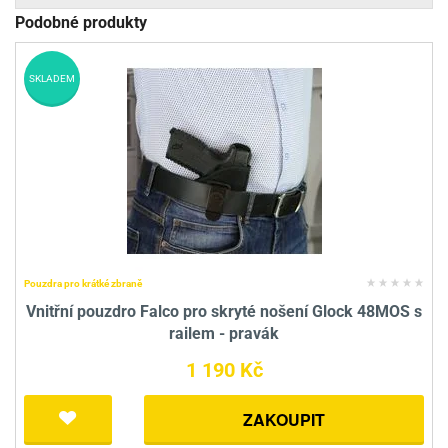
Podobné produkty
SKLADEM
Pouzdra pro krátké zbraně
Vnitřní pouzdro Falco pro skryté nošení Glock 48MOS s
railem - pravák
1 190 Kč
ZAKOUPIT