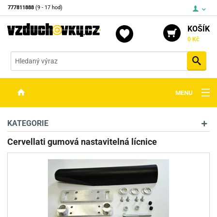
777811888
(9 - 17 hod)
KOŠÍK
0 Kč
Vyh
MENU
ZBRANĚ
KATEGORIE
OPTIKA
Cervellati gumová nastavitelná lícnice
STŘELIVO
PŘÍSLUŠENSTVÍ
DETEKTORY KOVŮ
KONTAKTY