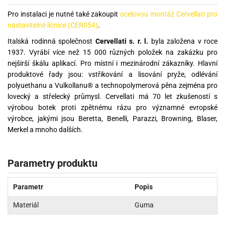
Pro instalaci je nutné také zakoupit
ocelovou montáž Cervellati pro
nastavitelné lícnice (CER054)
.
Italská rodinná společnost
Cervellati s. r. l.
byla založena v roce
1937. Vyrábí více než 15 000 různých položek na zakázku pro
nejširší škálu aplikací. Pro místní i mezinárodní zákazníky. Hlavní
produktové řady jsou: vstřikování a lisování pryže, odlévání
polyuethanu a Vulkollanu® a technopolymerová pěna zejména pro
lovecký a střelecký průmysl. Cervellati má 70 let zkušeností s
výrobou botek proti zpětnému rázu pro významné evropské
výrobce, jakými jsou Beretta, Benelli, Parazzi, Browning, Blaser,
Merkel a mnoho dalších.
Parametry produktu
Parametr
Popis
Materiál
Guma