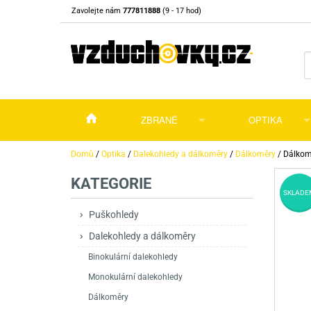
Zavolejte nám
777811888
(9 - 17 hod)
ZBRANĚ
OPTIKA
Vzduchovky
Vzduchovky na C
Puškohledy
Domů
/
Optika
/
Dalekohledy a dálkoměry
/
Dálkoměry
/
Dálkom
KATEGORIE
Vzduchové pistole a revolvery
Příslušenství pro 
Příslušenství
Dalekohledy a dál
SKLADE
Plynové pistole a revolvery
Vzduchovky PCP
CO2 pistole
Pistole
Kolimátory, lasery
Puškohledy
Dalekohledy a dálkoměry
Perkusní zbraně
Vzduchovky pruži
PCP Pistole
Příslušenství
Montáže
Binokulární dalekohledy
Zbraně na ZP
Revolvery
Revolvery
Pušky opakovací
Noční vidění a ter
Monokulární dalekohledy
Nože
Pružinové pistole
Pušky samonabíje
Nože s pevnou čep
Dálkoměry