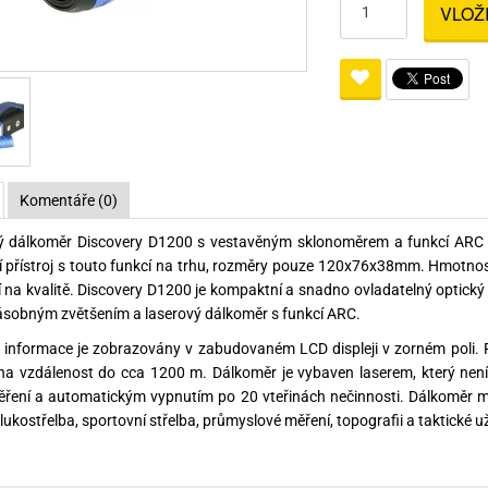
VLOŽ
Pro lištu weaver a picatinny
Náboje na ZP
Pistolové a revolverové náboje
Pro perkusní zbraně
Ochra
zbraně na ZP
Adaptéry
Puškové náboje
Ostatní
Rowan
Svítil
ací
nože
Pro lištu 15 - 17 mm
Brokové náboje
Bipody
bíjecí
Malorážkové náboje
cí
Komentáře (0)
ý dálkoměr Discovery D1200 s vestavěným sklonoměrem a funkcí ARC (
 přístroj s touto funkcí na trhu, rozměry pouze 120x76x38mm. Hmotnost
 na kvalitě. Discovery D1200 je kompaktní a snadno ovladatelný optický 
sobným zvětšením a laserový dálkoměr s funkcí ARC.
informace je zobrazovány v zabudovaném LCD displeji v zorném poli. Př
na vzdálenost do cca 1200 m. Dálkoměr je vybaven laserem, který není 
ení a automatickým vypnutím po 20 vteřinách nečinnosti. Dálkoměr mů
f, lukostřelba, sportovní střelba, průmyslové měření, topografii a taktick