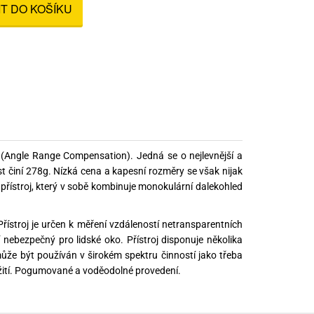
IT DO KOŠÍKU
nné prostředky
 Engineering
ny
, stolice a vaky
Angle Range Compensation). Jedná se o nejlevnější a
 činí 278g. Nízká cena a kapesní rozměry se však nijak
přístroj, který v sobě kombinuje monokulární dalekohled
ístroj je určen k měření vzdáleností netransparentních
nebezpečný pro lidské oko. Přístroj disponuje několika
že být používán v širokém spektru činností jako třeba
é užití. Pogumované a voděodolné provedení.