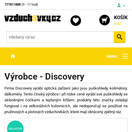
777811888
(9 - 17 hod)
KOŠÍK
0 Kč
Vyh
MENU
ZBRANĚ
Výrobce - Discovery
OPTIKA
Firma Discovery vyrábí optická zařízení jako jsou puškohledy, kolimátory,
STŘELIVO
dálkoměry. Tento čínský výrobce i při nízké ceně vyrábí své puškohledy se
skleněnými čočkami a leptaným křížem. produkty této značky zvládají
PŘÍSLUŠENSTVÍ
fungovat i na velkorážních kulovnicích, ale nedoporučují se používat na
pružinových a pístových vzduchovkách, které mají obrácený zpětný ráz.
DETEKTORY KOVŮ
KONTAKTY
SKLADEM