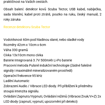
praktičnost na Vašich cestách.
Obsah balení: detektor kovů Scuba Tector, USB kabel, nabíječka,
sada těsnění, kabel proti ztrátě, poutko na ruku, český manuál, 2
roky záruka
Recenze detektoru Scuba Tector
Vodotěsnost 60m pod hladinou slané, nebo sladké vody
Rozměry 42cm x 10cm x 6cm
Váha 330 gramů
Cívka 13x10cm mono cívka
Baterie Integrovaná 3.7V 500mAh Li-Po baterie
Pracovní metoda Pulsně indukční technologie (žádné falešné
signály i maximálně mineralizovaném prostředí)
Operační frekvence 95 kHz
Ladění Automatic
Zobrazení Audio / Vibrace LED diody. Při přiblížení k předmětu
stoupá intenzita signálu.
Ovládání Zapnuto/Vypnuti, Ovládání režimů (Vibrace/Zvuk/V+Z) 2x
LED diody (zapnutí, vypnutí, upozornění při detekci)