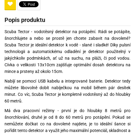
Popis produktu
Scuba Tector - vodotěsný detektor na potápění. Rádi se potápíte,
šnorchlujete a nebo se prostě jen chcete zabavit na dovolené?
Scuba Tector je ideální detektor k vodě - slané i sladké! Díky pulsní
technologii a automatickému odladění je detektor použitelný v
jakýchkoliv podmínkách, ať už na suchu, na pláži, či pod vodou.
Cívka o velikosti 13x10cm zajišťuje optimální dosah detektoru na
mince a prsteny až okolo 15cm.
Nabíjí se pomocí USB kabelu a integrované baterie. Detektor tedy
můžete libovolně dobít nabíječkou na mobil během pár desítek
minut. Co víc, Scuba Tector je kompletně vodotěsný až do hloubky
60 metrů.
Má dva pracovní režimy - první je do hloubky 8 metrů pro
šnorchlování, druhé je od 8 do 60 metrů pro potápění. Pokud se
nemůžete dočkat co na dovolené najdete, je to ideální šance si
pořídit tento detektor a využít jeho maximální potenciál, skladnost a