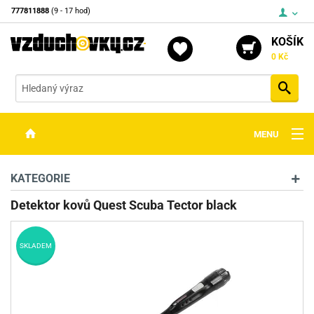
777811888
(9 - 17 hod)
KOŠÍK
0 Kč
Vyh
MENU
ZBRANĚ
KATEGORIE
OPTIKA
Detektor kovů Quest Scuba Tector black
STŘELIVO
SKLADEM
PŘÍSLUŠENSTVÍ
DETEKTORY KOVŮ
KONTAKTY