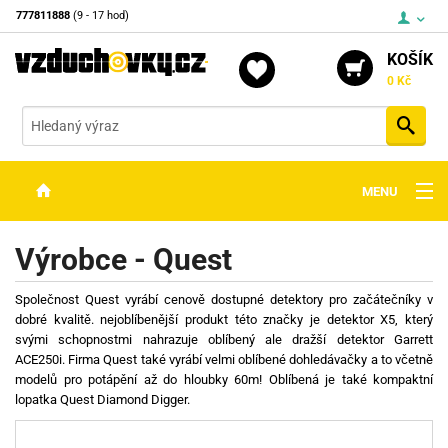
777811888
(9 - 17 hod)
KOŠÍK
0 Kč
Vyh
MENU
ZBRANĚ
Výrobce - Quest
OPTIKA
Společnost Quest vyrábí cenově dostupné detektory pro začátečníky v
STŘELIVO
dobré kvalitě. nejoblíbenější produkt této značky je detektor X5, který
svými schopnostmi nahrazuje oblíbený ale dražší detektor Garrett
PŘÍSLUŠENSTVÍ
ACE250i. Firma Quest také vyrábí velmi oblíbené dohledávačky a to včetně
modelů pro potápění až do hloubky 60m! Oblíbená je také kompaktní
DETEKTORY KOVŮ
lopatka Quest Diamond Digger.
KONTAKTY