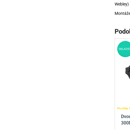
Webley) 
Montáž
Podo
SKLADE
Pro lištu
Dvo
300