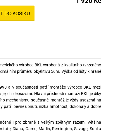
1 920 Kč
nné prostředky
IT DO KOŠÍKU
 Engineering
ny
, stolice a vaky
ického výrobce BKL vyrobená z kvalitního tvrzeného
imálním průměru objektivu 56m. Výška od lišty k hraně
1998 a v současnosti patří montáže výrobce BKL mezi
a jejich zlepšování. Hlavní předností montáží BKL je díky
nacího mechanismu současně, montáž je vždy usazená na
ity patří pevné upnutí, nízká hmotnost, dokonalý a dobře
čené i pro zbraně s velkým zpětným rázem. Většina
state, Diana, Gamo, Marlin, Remington, Savage, Suhl a