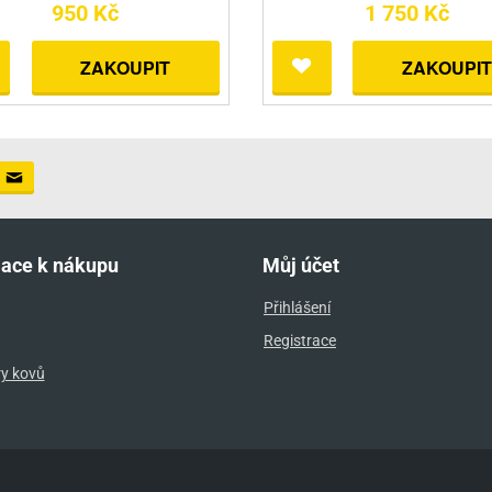
950 Kč
1 750 Kč
ZAKOUPIT
ZAKOUPIT
mace k nákupu
Můj účet
Přihlášení
Registrace
ry kovů