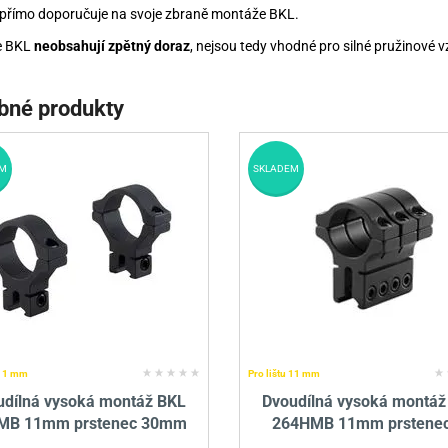
přímo doporučuje na svoje zbraně montáže BKL.
e BKL
neobsahují zpětný doraz
, nejsou tedy vhodné pro silné pružinové 
bné produkty
M
SKLADEM
 11 mm
Pro lištu 11 mm
udílná vysoká montáž BKL
Dvoudílná vysoká montáž
MB 11mm prstenec 30mm
264HMB 11mm prstenec