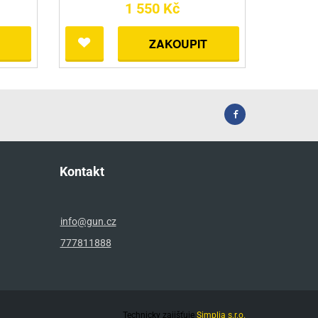
1 550 Kč
ZAKOUPIT
Kontakt
info@gun.cz
777811888
Technicky zajišťuje
Simplia s.r.o.