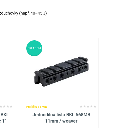
vzduchovky (např. 40–45 J)
SKLADEM
Pro lištu 11 mm
 BKL
Jednodílná lišta BKL 568MB
 1"
11mm / weaver