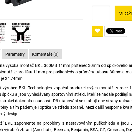
Pro lištu weaver a picatinny
Náboje na ZP
Pistolové a revolverové náboje
Pro perkusní zbraně
Ochra
VLOŽ
zbraně na ZP
Adaptéry
Puškové náboje
Ostatní
Rowan
Svítil
ací
nože
Pro lištu 15 - 17 mm
Brokové náboje
Bipody
bíjecí
Malorážkové náboje
cí
Parametry
Komentáře (0)
lná vysoká montáž BKL 360MB 11mm prstenec 30mm od špičkového amer
Montáž je pro lištu 11mm pro puškohledy o průměru tubusu 30mm a max
 je 24,74mm.
ý výrobce BKL Technologies započal produkci svých montáží v roce 
 špičku a jsou vyhledávány sportovními střelci, kteří se nadále podílejí n
onstrukci dokonalá souosost. Při utahování se stahují obě strany upí
ybiny a tím pádem je i optika ve středu zbraně. Mezi další nesporné kval
ný design.
ží BKL zapomente na problémy s nastavováním puškohledu a jsou ur
h výrobců zbraní (Anschutz, Beeman, Benjamin, BSA, CZ, Crosman, Day