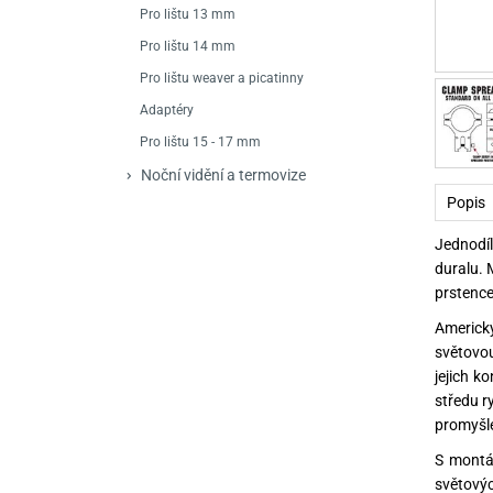
Mačety a sekery
Zásobníky
Zavírací nože
Pro lištu 13 mm
Pro lištu 14 mm
Praky
Příslušenství pro 
Kuchyňské nože
Pro lištu weaver a picatinny
Luky
Brokovnice opakov
Příslušenství pro 
Adaptéry
Pro lištu 15 - 17 mm
Kuše
Brokovnice samona
Noční vidění a termovize
Obranné prostředky
Pistole samonabíje
Obranné spreje
Popis
Revolvery
Jednodí
duralu. 
prstence
Americk
světovou
jejich k
středu r
promyšle
S montá
světovýc