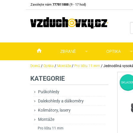
Zavolejte nám
777811888
(9 - 17 hod)
ZBRANĚ
OPTIKA
Vzduchovky
Vzduchovky na C
Puškohledy
Domů
/
Optika
/
Montáže
/
Pro lištu 11 mm
/
Jednodílná vyso
KATEGORIE
Vzduchové pistole a revolvery
Příslušenství pro 
Příslušenství
Dalekohledy a dál
SKLADE
Plynové pistole a revolvery
Vzduchovky PCP
CO2 pistole
Pistole
Kolimátory, lasery
Puškohledy
Dalekohledy a dálkoměry
Perkusní zbraně
Vzduchovky pruži
PCP Pistole
Příslušenství
Montáže
Kolimátory, lasery
Zbraně na ZP
Revolvery
Revolvery
Pušky opakovací
Noční vidění a ter
Montáže
Nože
Pružinové pistole
Pušky samonabíje
Nože s pevnou čep
Pro lištu 11 mm