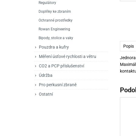
Regulátory
Mačety a sekery
Zásobníky
Zavírací nože
Doplňky ke zbraním
Praky
Příslušenství pro 
Kuchyňské nože
Ochranné prostředky
Luky
Brokovnice opakov
Příslušenství pro 
Rowan Engineering
Bipody, stolice a vaky
Kuše
Brokovnice samona
Popis
Pouzdra a kufry
Obranné prostředky
Pistole samonabíje
Obranné spreje
Měření úsťové rychlosti a větru
Jednora
Maximáln
Revolvery
CO2 a PCP příslušenství
kontaktu
Údržba
Pro perkusní zbraně
Podo
Ostatní