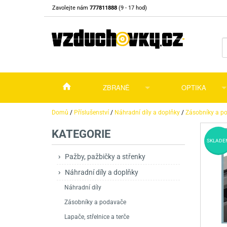
Zavolejte nám
777811888
(9 - 17 hod)
ZBRANĚ
OPTIKA
Vzduchovky
Vzduchovky na C
Puškohledy
Domů
/
Příslušenství
/
Náhradní díly a doplňky
/
Zásobníky a p
KATEGORIE
Vzduchové pistole a revolvery
Příslušenství pro 
Příslušenství
Dalekohledy a dál
SKLADE
Plynové pistole a revolvery
Vzduchovky PCP
CO2 pistole
Pistole
Kolimátory, lasery
Pažby, pažbičky a střenky
Náhradní díly a doplňky
Perkusní zbraně
Vzduchovky pruži
PCP Pistole
Příslušenství
Montáže
Náhradní díly
Zbraně na ZP
Revolvery
Revolvery
Pušky opakovací
Noční vidění a ter
Zásobníky a podavače
Nože
Pružinové pistole
Pušky samonabíje
Nože s pevnou čep
Lapače, střelnice a terče