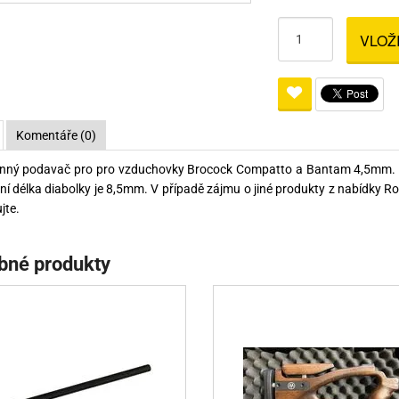
Pro lištu weaver a picatinny
Náboje na ZP
Pistolové a revolverové náboje
Pro perkusní zbraně
Ochra
VLOŽ
zbraně na ZP
Adaptéry
Puškové náboje
Ostatní
Rowan
Svítil
ací
nože
Pro lištu 15 - 17 mm
Brokové náboje
Bipody
bíjecí
Malorážkové náboje
Komentáře (0)
cí
nný podavač pro pro vzduchovky Brocock Compatto a Bantam 4,5mm. Na
í délka diabolky je 8,5mm. V případě zájmu o jiné produkty z nabídky R
jte.
bné produkty