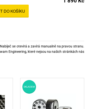
1 890 Kč
nné prostředky
IT DO KOŠÍKU
 Engineering
ny
, stolice a vaky
bíječ se otevírá a zavírá manualně na pravou stranu.
owam Engineering, které nejsou na našich stránkách nás
SKLADEM