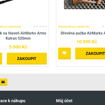
ství pro vzduchovky
Příslušenství pro vzduchovky
k na hlaveň AirMarks Arms
Dřevěná pažba AirMarks
Katran 520mm
10 990 Kč
5 500 Kč
ZAKOUPIT
ZAKOUPIT
mace k nákupu
Můj účet