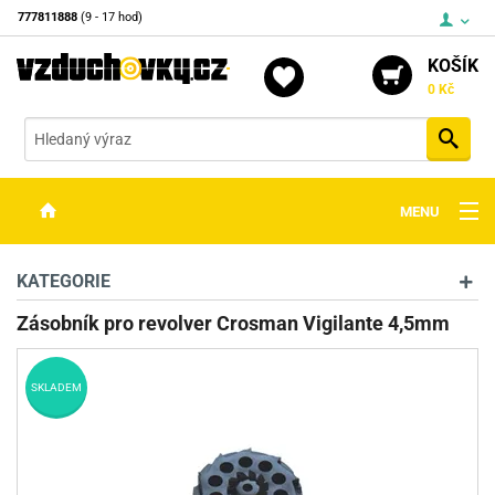
777811888
(9 - 17 hod)
KOŠÍK
0 Kč
Vyh
MENU
ZBRANĚ
KATEGORIE
OPTIKA
Zásobník pro revolver Crosman Vigilante 4,5mm
STŘELIVO
SKLADEM
PŘÍSLUŠENSTVÍ
DETEKTORY KOVŮ
KONTAKTY