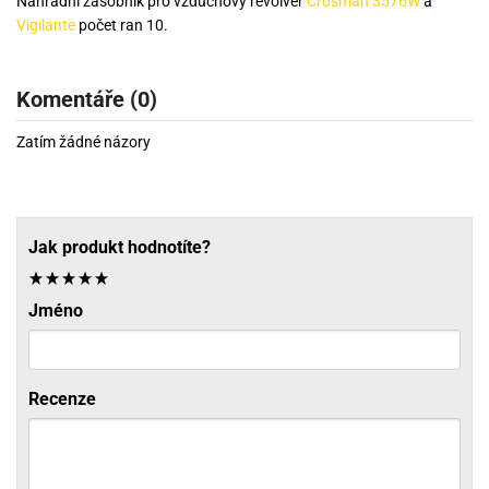
Náhradní zásobník pro vzduchový revolver
Crosman 3576W
a
Vigilante
počet ran 10.
Komentáře (0)
Zatím žádné názory
Jak produkt hodnotíte?
Jméno
Recenze