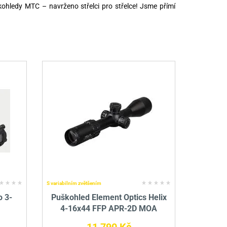
hledy MTC – navrženo střelci pro střelce! Jsme přímí
S variabilním zvětšením
o 3-
Puškohled Element Optics Helix
4-16x44 FFP APR-2D MOA