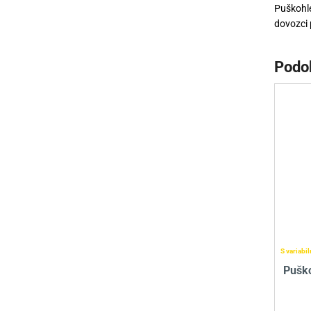
Puškohl
dovozci 
Podo
S variabi
Pušk