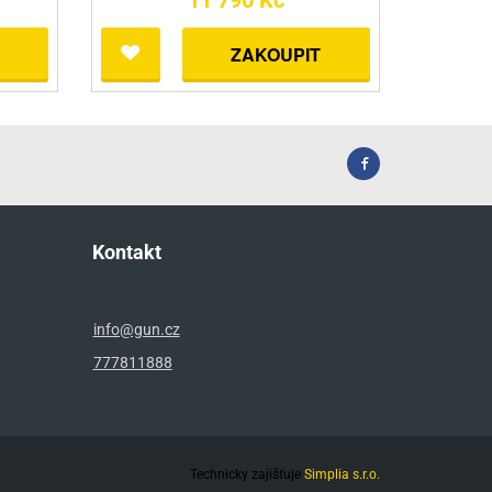
11 790 Kč
ZAKOUPIT
Kontakt
info@gun.cz
777811888
Technicky zajišťuje
Simplia s.r.o.