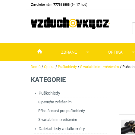
Zavolejte nám
777811888
(9 - 17 hod)
ZBRANĚ
OPTIKA
Vzduchovky
Vzduchovky na C
Puškohledy
Domů
/
Optika
/
Puškohledy
/
S variabilním zvětšením
/
Puškoh
KATEGORIE
Vzduchové pistole a revolvery
Příslušenství pro 
Příslušenství
Dalekohledy a dál
Plynové pistole a revolvery
Vzduchovky PCP
CO2 pistole
Pistole
Kolimátory, lasery
Puškohledy
S pevným zvětšením
Perkusní zbraně
Vzduchovky pruži
PCP Pistole
Příslušenství
Montáže
Příslušenství pro puškohledy
Zbraně na ZP
Revolvery
Revolvery
Pušky opakovací
Noční vidění a ter
S variabilním zvětšením
Nože
Pružinové pistole
Pušky samonabíje
Nože s pevnou čep
Dalekohledy a dálkoměry