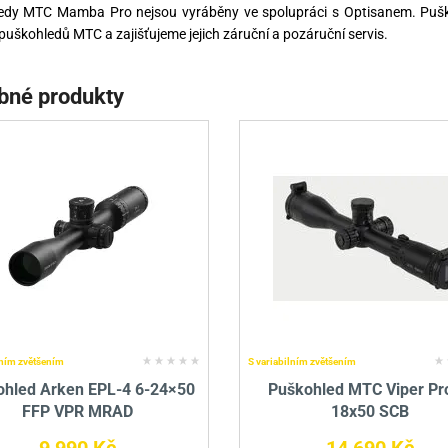
edy MTC Mamba Pro nejsou vyráběny ve spolupráci s Optisanem. Puško
puškohledů MTC a zajišťujeme jejich záruční a pozáruční servis.
bné produkty
lním zvětšením
S variabilním zvětšením
ohled Arken EPL-4 6-24×50
Puškohled MTC Viper Pr
FFP VPR MRAD
18x50 SCB