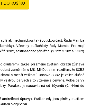
IT DO KOŠÍKU
nné prostředky
 Engineering
ny
, stolice a vaky
sdílí jak mechanickou, tak i optickou část. Řada Mamba
ké komínky). Všechny puškohledy řady Mamba Pro mají
říž SCB2, šestinásobné přiblížení (2-12x, 3-18x a 5-30x)
ed okulárem), takže při změně zvětšení obrazu zůstává
odobná záměrnému kříži Mil-Dot s tím rozdílem, že SCB2
ryskami s menší velikostí. Osnova SCB2 je velice slušně
ený ve dvou barvách a to v zelené a červené. Volba barvy
alaxy. Paralaxa je nastavitelná od 10yardů (9,144m) do
é antireflexní úpravy). Puškohledy jsou plněny dusíkem
kuláru o objektivu.