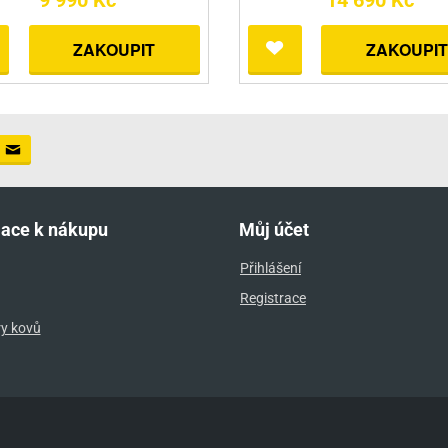
9 990 Kč
14 690 Kč
ZAKOUPIT
ZAKOUPIT
mace k nákupu
Můj účet
Přihlášení
Registrace
ry kovů