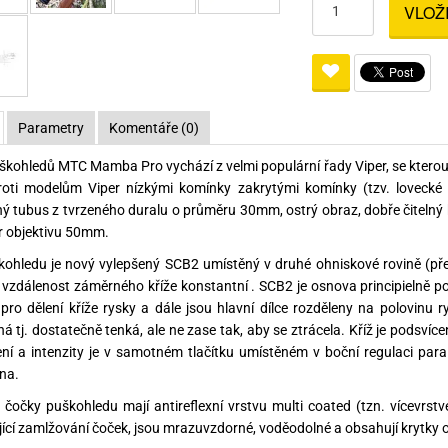
VLOŽ
Pro lištu weaver a picatinny
Náboje na ZP
Pistolové a revolverové náboje
Pro perkusní zbraně
Ochra
zbraně na ZP
Adaptéry
Puškové náboje
Ostatní
Rowan
Svítil
ací
nože
Pro lištu 15 - 17 mm
Brokové náboje
Bipody
Parametry
Komentáře (0)
bíjecí
Malorážkové náboje
kohledů MTC Mamba Pro vychází z velmi populární řady Viper, se kterou 
cí
 proti modelům Viper nízkými komínky zakrytými komínky (tzv. lovec
ný tubus z tvrzeného duralu o průměru 30mm, ostrý obraz, dobře čitelný k
r objektivu 50mm.
kohledu je nový vylepšený SCB2 umístěný v druhé ohniskové rovině (př
 vzdálenost záměrného kříže konstantní . SCB2 je osnova principielně p
pro dělení kříže rysky a dále jsou hlavní dílce rozděleny na polovinu 
á tj. dostatečně tenká, ale ne zase tak, aby se ztrácela. Kříž je podsvíc
ní a intenzity je v samotném tlačítku umístěném v boční regulaci par
na.
čočky puškohledu mají antireflexní vrstvu multi coated (tzn. vícevrstv
ící zamlžování čoček, jsou mrazuvzdorné, voděodolné a obsahují krytky o