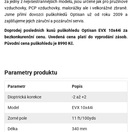
za jedny z nejvšestrannějších modelů, jsou určené jak pro pružinové
vzduchovky, PCP vzduchovky, malorážky ale i velkorážné zbraně.
Jsme přímí dovozci puškohledů Optisan už od roku 2009 a
zajišťujeme jejich záruční a pozáruční servis.
Doprodej posledních kusů puškohledu Optisan EVX 10x44i za
bezkonkurenční cenu. Uvedená cena platí do vyprodání zásob.
Původní cena puškohledu je 8990 Kč.
Parametry produktu
Parametr
Popis
Dioptrická korekce
-2 až +2
Model
EVX 10x44i
Zorné pole
11 ft/100yds
Délka
340 mm