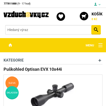
777811888
(9 - 17 hod)
KOŠÍK
0 Kč
Vyh
MENU
ZBRANĚ
KATEGORIE
OPTIKA
Puškohled Optisan EVX 10x44i
STŘELIVO
SLEVA
PŘÍSLUŠENSTVÍ
SKLADEM
DETEKTORY KOVŮ
KONTAKTY