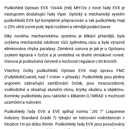
Puškohled Optisan EVX 10x44i (mil) MH10x z nové řady EVX je
nástupcem dosluhující řady Viper. Optický a mechanický systém
puškohledů EVX byl kompletně přepracován a tak puškohledy mají
o 25% větší zorné pole, lepší rozlišení a věrnější podání barev.
Díky novému mechanickému systému je klikání přesnější, byla
zvýšena mechanická odolnost vůči zpětnému rázu a byla výrazně
eliminována chyba paralaxy. Záměrná osnova je jak je u Optisanu
zvykem leptaná v čočce a je umístěná ve druhé ohniskové rovině.
Osnova je podsvícená červeně s možností regulace v 6ti krocích.
Všechny čočky puškohledů Optisan EVX mají úpravu FMC
(FullyMultiCoated, nad 7 vrstev + přísady). Puškohledy jsou plněny
argonem zabraňující zamlžování čoček, jsou mrazuvzdorné,
voděodolné a obsahují sluneční clonu, krytky okuláru a objektivu.
Komínky puškohledu jsou taktické s klikáním 0,1MRAD s možností
uzamčení a nulování.
Puškohledy řady EVX a EVE splňují normu "JIS 7" (Japanese
Industry Standard Grade 7) týkající se testování vodotěsnosti v
hloubce 1m po dobu 30min. Puškohledy řady EVX jsou považovány