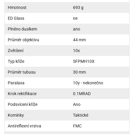
Hmotnost
693 g
ED Glass
ne
Plněno dusíkem
ano
Průměr objektivu
44 mm
Zvětšení
10x
Typ kříže
SFPMH10X
Průměr tubusu
30 mm
Paralaxa
10y - nekonečno
Krok rektifikace
0.1MRAD
Podsvícení kříže
Ano
Komínky
Taktické
Antireflexní vrstva
FMC