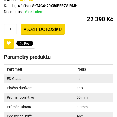
Výrobce:
Sightron
Katalogové číslo:
S-TAC4-20X50FFPZSIRMH
skladem
Dostupnost:
22 390 Kč
VLOŽIT DO KOŠÍKU
Parametry produktu
Parametr
Popis
ED Glass
ne
Plněno dusíkem
ano
Průměr objektivu
50 mm
Průměr tubusu
30 mm
Podsvícení kříže
Ano