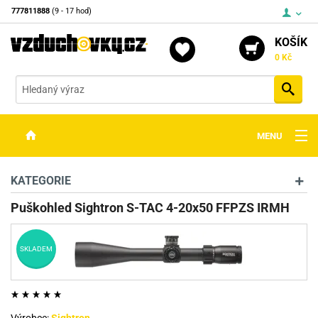
777811888
(9 - 17 hod)
KOŠÍK
0 Kč
Vyh
MENU
ZBRANĚ
KATEGORIE
OPTIKA
Puškohled Sightron S-TAC 4-20x50 FFPZS IRMH
STŘELIVO
SKLADEM
PŘÍSLUŠENSTVÍ
DETEKTORY KOVŮ
KONTAKTY