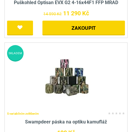
Puškohled Optisan EVX G2 4-16x44F1 FFP MRAD
11 290 Kč
14 590 Kč
ZAKOUPIT
SKLADEM
S variabilním zvětšením
Swampdeer páska na optiku kamufláž