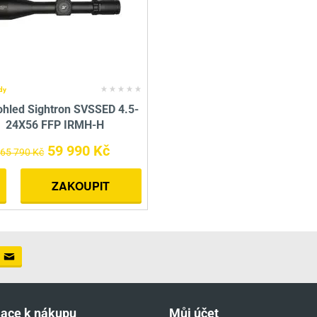
dy
hled Sightron SVSSED 4.5-
24X56 FFP IRMH-H
59 990 Kč
65 790 Kč
ZAKOUPIT
mace k nákupu
Můj účet