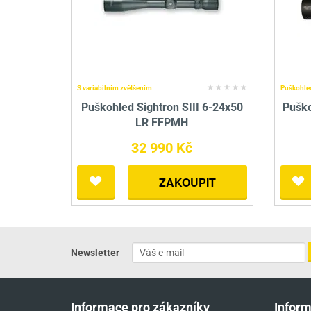
S variabilním zvětšením
Puškohle
Puškohled Sightron SIII 6-24x50
Puško
LR FFPMH
32 990 Kč
ZAKOUPIT
Newsletter
Informace pro zákazníky
Infor