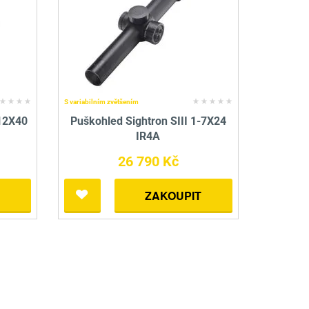
nné prostředky
 Engineering
ny
, stolice a vaky
S variabilním zvětšením
-12X40
Puškohled Sightron SIII 1-7X24
IR4A
26 790 Kč
ZAKOUPIT