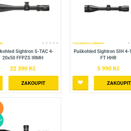
Pro lištu weaver a picatinny
Náboje na ZP
Pistolové a revolverové náboje
Pro perkusní zbraně
Ochra
zbraně na ZP
Adaptéry
Puškové náboje
Ostatní
Rowan
Svítil
ací
nože
Pro lištu 15 - 17 mm
Brokové náboje
Bipody
bíjecí
Malorážkové náboje
dy
S variabilním zvětšením
cí
kohled Sightron S-TAC 4-
Puškohled Sightron SIH 4
20x50 FFPZS IRMH
FT HHR
22 390 Kč
5 990 Kč
ZAKOUPIT
ZAKOUPIT
M