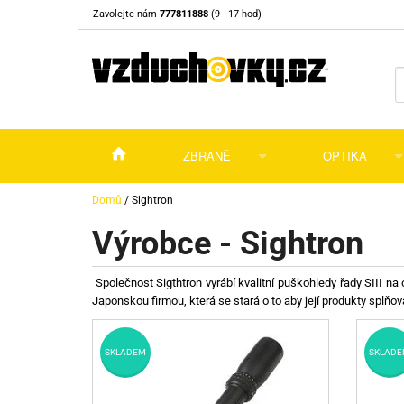
Zavolejte nám
777811888
(9 - 17 hod)
ZBRANĚ
OPTIKA
Vzduchovky
Vzduchovky na C
Puškohledy
Domů
/
Sightron
Výrobce - Sightron
Vzduchové pistole a revolvery
Příslušenství pro 
Příslušenství
Dalekohledy a dál
Plynové pistole a revolvery
Vzduchovky PCP
CO2 pistole
Pistole
Kolimátory, lasery
Společnost Sigthtron vyrábí kvalitní puškohledy řady SIII na
Japonskou firmou, která se stará o to aby její produkty splňoval
Perkusní zbraně
Vzduchovky pruži
PCP Pistole
Příslušenství
Montáže
Zbraně na ZP
Revolvery
Revolvery
Pušky opakovací
Noční vidění a ter
SKLADEM
SKLADE
Nože
Pružinové pistole
Pušky samonabíje
Nože s pevnou čep