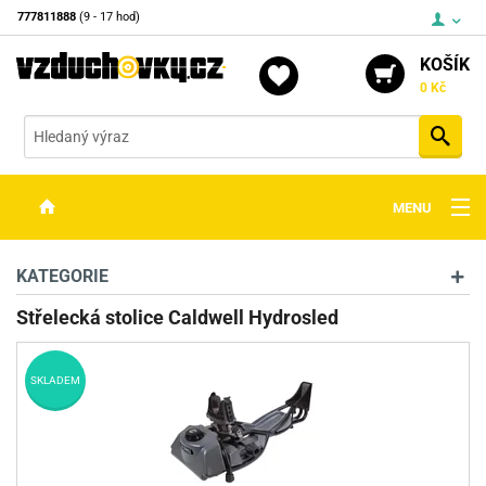
777811888
(9 - 17 hod)
KOŠÍK
0 Kč
Vyh
MENU
ZBRANĚ
KATEGORIE
OPTIKA
Střelecká stolice Caldwell Hydrosled
STŘELIVO
SKLADEM
PŘÍSLUŠENSTVÍ
DETEKTORY KOVŮ
KONTAKTY