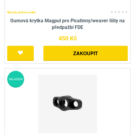
Bipody, stolice a vaky
Gumová krytka Magpul pro Picatinny/weaver lišty na
předpažbí FDE
450 Kč
ZAKOUPIT
SKLADEM