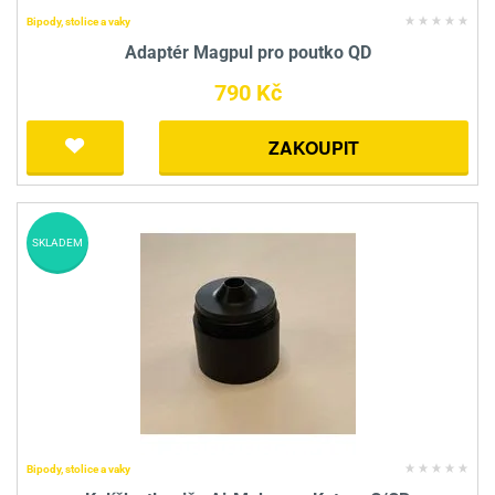
Bipody, stolice a vaky
Adaptér Magpul pro poutko QD
790 Kč
ZAKOUPIT
SKLADEM
Bipody, stolice a vaky