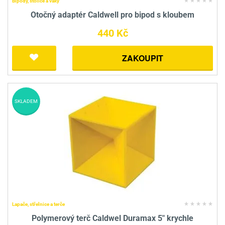
Bipody, stolice a vaky
Otočný adaptér Caldwell pro bipod s kloubem
440 Kč
ZAKOUPIT
SKLADEM
Lapače, střelnice a terče
Polymerový terč Caldwel Duramax 5" krychle