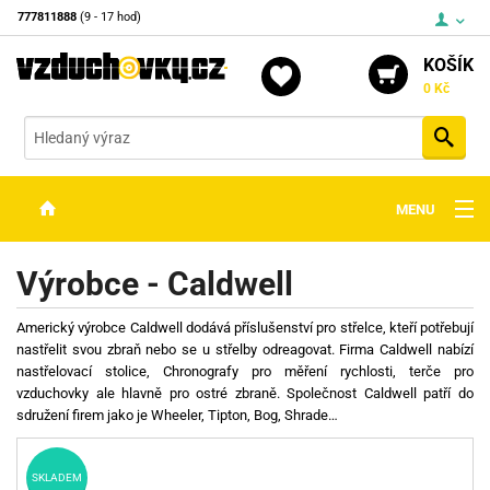
777811888
(9 - 17 hod)
KOŠÍK
0 Kč
Vyh
MENU
ZBRANĚ
Výrobce - Caldwell
OPTIKA
Americký výrobce Caldwell dodává příslušenství pro střelce, kteří potřebují
STŘELIVO
nastřelit svou zbraň nebo se u střelby odreagovat. Firma Caldwell nabízí
nastřelovací stolice, Chronografy pro měření rychlosti, terče pro
PŘÍSLUŠENSTVÍ
vzduchovky ale hlavně pro ostré zbraně. Společnost Caldwell patří do
sdružení firem jako je Wheeler, Tipton, Bog, Shrade…
DETEKTORY KOVŮ
KONTAKTY
SKLADEM