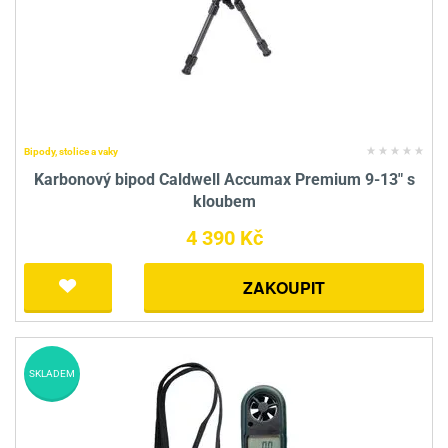
Bipody, stolice a vaky
Karbonový bipod Caldwell Accumax Premium 9-13" s
kloubem
4 390 Kč
ZAKOUPIT
SKLADEM