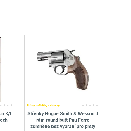
Pažby, pažbičky a střenky
on K/L
Střenky Hogue Smith & Wesson J
řech
rám round butt Pau Ferro
zdrsněné bez vybrání pro prsty