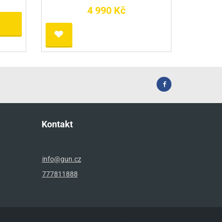
4 990 Kč
Kontakt
info@gun.cz
777811888