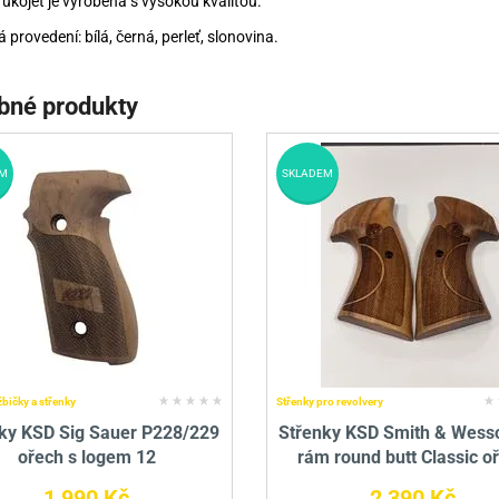
rukojeť je vyrobena s vysokou kvalitou.
 provedení: bílá, černá, perleť, slonovina.
bné produkty
M
SKLADEM
žbičky a střenky
Střenky pro revolvery
ky KSD Sig Sauer P228/229
Střenky KSD Smith & Wess
ořech s logem 12
rám round butt Classic o
1 990 Kč
2 390 Kč