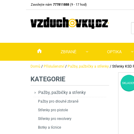
Zavolejte nám
777811888
(9 - 17 hod)
ZBRANĚ
OPTIKA
Vzduchovky
Vzduchovky na C
Puškohledy
Domů
/
Příslušenství
/
Pažby, pažbičky a střenky
/
Střenky KSD 
KATEGORIE
Vzduchové pistole a revolvery
Příslušenství pro 
Příslušenství
Dalekohledy a dál
SKLADE
Plynové pistole a revolvery
Vzduchovky PCP
CO2 pistole
Pistole
Kolimátory, lasery
Pažby, pažbičky a střenky
Pažby pro dlouhé zbraně
Perkusní zbraně
Vzduchovky pruži
PCP Pistole
Příslušenství
Montáže
Střenky pro pistole
Zbraně na ZP
Revolvery
Revolvery
Pušky opakovací
Noční vidění a ter
Střenky pro revolvery
Nože
Pružinové pistole
Pušky samonabíje
Nože s pevnou čep
Botky a lícnice