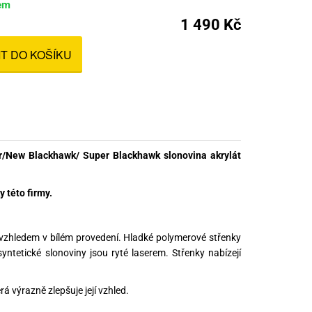
em
nné prostředky
1 490 Kč
 Engineering
ny
IT DO KOŠÍKU
, stolice a vaky
r/New Blackhawk/ Super Blackhawk slonovina akrylát
 této firmy.
 vzhledem v bílém provedení. Hladké polymerové střenky
yntetické slonoviny jsou ryté laserem. Střenky nabízejí
á výrazně zlepšuje její vzhled.