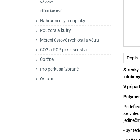
Návleky
Mačety a sekery
Zásobníky
Zavírací nože
Příslušenství
Praky
Příslušenství pro 
Kuchyňské nože
Náhradní díly a doplňky
Luky
Brokovnice opakov
Příslušenství pro 
Pouzdra a kufry
Měření úsťové rychlosti a větru
Kuše
Brokovnice samona
CO2 a PCP příslušenství
Obranné prostředky
Pistole samonabíje
Obranné spreje
Popis
Údržba
Revolvery
Pro perkusní zbraně
Střenky
zdobený
Ostatní
V případ
Polymer
Perleťov
se vhled
jedinečn
- Syntet