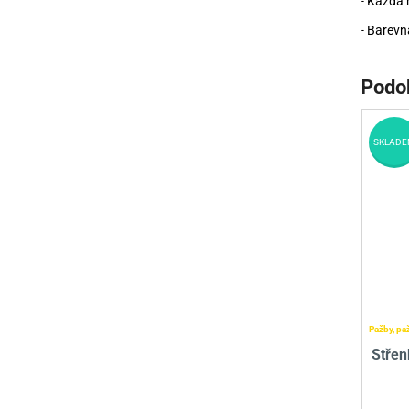
- Každá 
- Barevná
Podo
SKLADE
Pažby, pa
Střen