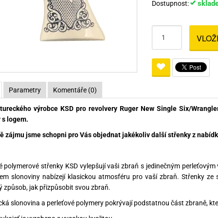
sklad
Dostupnost:
Pro lištu weaver a picatinny
Náboje na ZP
Pistolové a revolverové náboje
Pro perkusní zbraně
Ochra
zbraně na ZP
Adaptéry
Puškové náboje
Ostatní
Rowan
Svítil
VLOŽ
ací
nože
Pro lištu 15 - 17 mm
Brokové náboje
Bipody
bíjecí
Malorážkové náboje
cí
Parametry
Komentáře (0)
 tureckého výrobce KSD pro revolvery Ruger New Single Six/Wrangle
 s logem.
ě zájmu jsme schopni pro Vás objednat jakékoliv další střenky z nabídky
é polymerové střenky KSD vylepšují vaši zbraň s jedinečným perleťovým
em slonoviny nabízejí klasickou atmosféru pro vaší zbraň. Střenky ze s
ý způsob, jak přizpůsobit svou zbraň.
ická slonovina a perleťové polymery pokrývají podstatnou část zbraně, kter