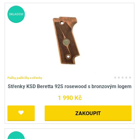
SKLADEM
Pažby, pažbičky a střenky
Střenky KSD Beretta 92S rosewood s bronzovým logem
1 990 Kč
ZAKOUPIT