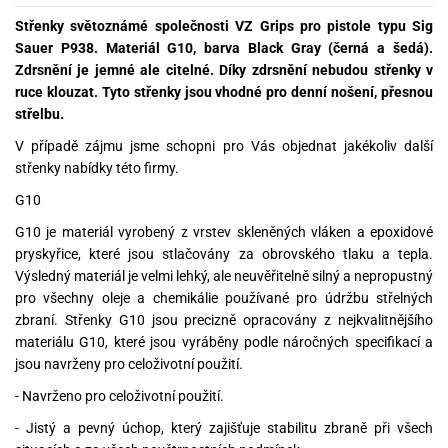
Střenky světoznámé společnosti VZ Grips pro pistole typu Sig
Sauer P938. Materiál G10, barva Black Gray (černá a šedá).
Zdrsnění je jemné ale citelné. Díky zdrsnění nebudou střenky v
ruce klouzat. Tyto střenky jsou vhodné pro denní nošení, přesnou
střelbu.
V případě zájmu jsme schopni pro Vás objednat jakékoliv další
střenky nabídky této firmy.
G10
G10 je materiál vyrobený z vrstev skleněných vláken a epoxidové
pryskyřice, které jsou stlačovány za obrovského tlaku a tepla.
Výsledný materiál je velmi lehký, ale neuvěřitelně silný a nepropustný
pro všechny oleje a chemikálie používané pro údržbu střelných
zbraní. Střenky G10 jsou precizně opracovány z nejkvalitnějšího
materiálu G10, které jsou vyráběny podle náročných specifikací a
jsou navrženy pro celoživotní použití.
- Navrženo pro celoživotní použití.
- Jistý a pevný úchop, který zajišťuje stabilitu zbraně při všech