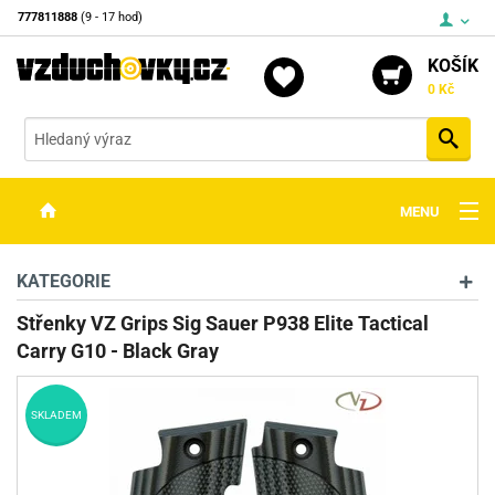
777811888
(9 - 17 hod)
KOŠÍK
0 Kč
Vyh
MENU
ZBRANĚ
KATEGORIE
OPTIKA
Střenky VZ Grips Sig Sauer P938 Elite Tactical
Carry G10 - Black Gray
STŘELIVO
PŘÍSLUŠENSTVÍ
SKLADEM
DETEKTORY KOVŮ
KONTAKTY