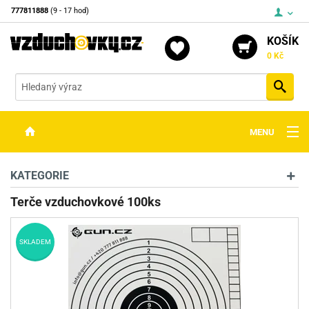
777811888
(9 - 17 hod)
KOŠÍK
0 Kč
Vyh
MENU
ZBRANĚ
KATEGORIE
OPTIKA
Terče vzduchovkové 100ks
STŘELIVO
SKLADEM
PŘÍSLUŠENSTVÍ
DETEKTORY KOVŮ
KONTAKTY