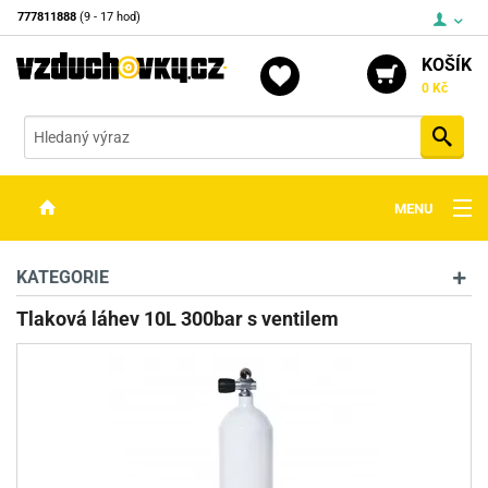
777811888
(9 - 17 hod)
KOŠÍK
0 Kč
Vyh
MENU
ZBRANĚ
KATEGORIE
OPTIKA
Tlaková láhev 10L 300bar s ventilem
STŘELIVO
PŘÍSLUŠENSTVÍ
DETEKTORY KOVŮ
KONTAKTY