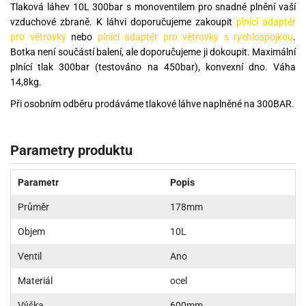
Tlaková láhev 10L 300bar s monoventilem pro snadné plnění vaší
vzduchové zbraně. K láhvi doporučujeme zakoupit
plnící adaptér
pro větrovky
nebo
plnící adaptér pro větrovky s rychlospojkou
.
Botka není součástí balení, ale doporučujeme ji dokoupit. Maximální
plnící tlak 300bar (testováno na 450bar), konvexní dno. Váha
14,8kg.
Při osobním odběru prodáváme tlakové láhve naplněné na 300BAR.
Parametry produktu
Parametr
Popis
Průměr
178mm
Objem
10L
Ventil
Ano
Materiál
ocel
Výška
600mm