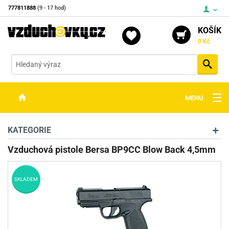
777811888
(9 - 17 hod)
KOŠÍK
0 Kč
Vyh
MENU
ZBRANĚ
KATEGORIE
OPTIKA
Vzduchová pistole Bersa BP9CC Blow Back 4,5mm
STŘELIVO
SKLADEM
PŘÍSLUŠENSTVÍ
DETEKTORY KOVŮ
KONTAKTY