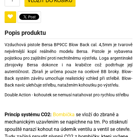
VLOŽIT DO KOŠÍKU
Popis produktu
Vzduchová pistole Bersa BP9CC Blow Back cal. 4,5mm je tvarově
nejvěrnější kopií reálného modelu Bersa. Pistole je vybavena
pojistkou pro zajištění proti nechtěnému výstřelu. Loga argentinské
zbrojovky Bersa dokonce i na krabičce což podtrhuje její
autentičnost. Zbraň je určena pouze na ocelové BB broky. Blow-
Back systém závěru umocňuje realistický vzhled při střelbě. Blow-
Back navíc ulehčuje střelbu, natažením kohoutku po výstřelu.
Double Action - kohoutek se nemusí natahovat pro rychlou střelbu
Princip systému CO2:
Bombička
se vloží do zbraně a
mechanickým uzavřením se napíchne na trn. Po stisknutí
spouště narazí kohout na úderník ventilu a ventil se otevře.
Tudy začíná proudit plynný CO2 z bombičky, který vyžene