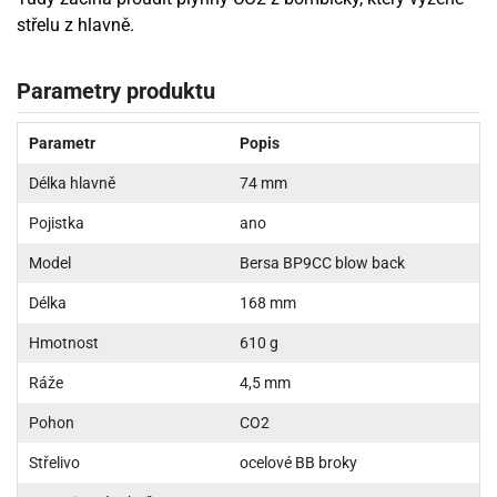
střelu z hlavně.
Parametry produktu
Parametr
Popis
Délka hlavně
74 mm
Pojistka
ano
Model
Bersa BP9CC blow back
Délka
168 mm
Hmotnost
610 g
Ráže
4,5 mm
Pohon
CO2
Střelivo
ocelové BB broky