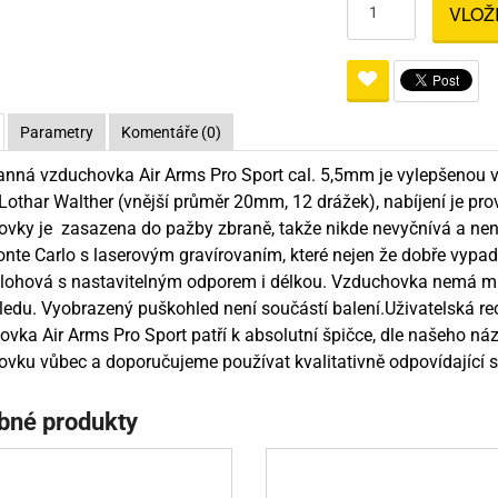
VLOŽ
Pro lištu weaver a picatinny
Náboje na ZP
Pistolové a revolverové náboje
Pro perkusní zbraně
Ochra
zbraně na ZP
Adaptéry
Puškové náboje
Ostatní
Rowan
Svítil
ací
nože
Pro lištu 15 - 17 mm
Brokové náboje
Bipody
Parametry
Komentáře (0)
bíjecí
Malorážkové náboje
nná vzduchovka Air Arms Pro Sport cal. 5,5mm je vylepšenou 
cí
Lothar Walther (vnější průměr 20mm, 12 drážek), nabíjení je pr
vky je zasazena do pažby zbraně, takže nikde nevyčnívá a nen
nte Carlo s laserovým gravírovaním, které nejen že dobře vypadá
ohová s nastavitelným odporem i délkou. Vzduchovka nemá míři
edu. Vyobrazený puškohled není součástí balení.Uživatelská r
vka Air Arms Pro Sport patří k absolutní špičce, dle našeho ná
vku vůbec a doporučujeme používat kvalitativně odpovídající stř
bné produkty