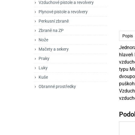
Vzduchové pistole a revolvery
Mačety a sekery
Zásobníky
Zavírací nože
Plynové pistole a revolvery
Praky
Příslušenství pro 
Kuchyňské nože
Perkusní zbraně
Luky
Brokovnice opakov
Příslušenství pro 
Zbraně na ZP
Popis
Nože
Kuše
Brokovnice samona
Jednora
Mačety a sekery
Obranné prostředky
Pistole samonabíje
Obranné spreje
hlaveň 
Praky
vzducho
Revolvery
Luky
typu Mo
dvoupol
Kuše
puškohl
Obranné prostředky
Vzducho
vzducho
Podo