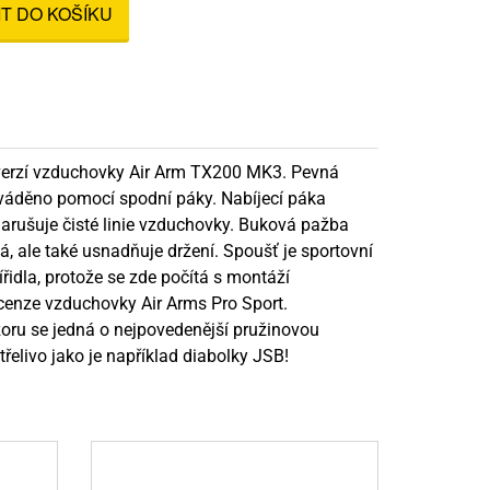
IT DO KOŠÍKU
nné prostředky
 Engineering
ny
, stolice a vaky
verzí vzduchovky Air Arm TX200 MK3. Pevná
ováděno pomocí spodní páky. Nabíjecí páka
arušuje čisté linie vzduchovky. Buková pažba
, ale také usnadňuje držení. Spoušť je sportovní
dla, protože se zde počítá s montáží
ecenze vzduchovky Air Arms Pro Sport.
zoru se jedná o nejpovedenější pružinovou
elivo jako je například diabolky JSB!