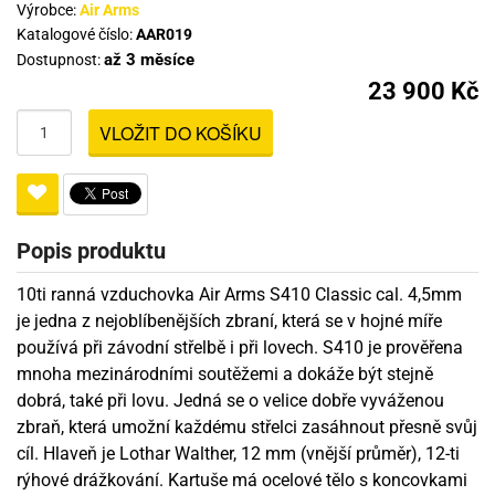
Výrobce:
Air Arms
Katalogové číslo:
AAR019
až 3 měsíce
Dostupnost:
23 900 Kč
VLOŽIT DO KOŠÍKU
Popis produktu
10ti ranná vzduchovka Air Arms S410 Classic cal. 4,5mm
je jedna z nejoblíbenějších zbraní, která se v hojné míře
používá při závodní střelbě i při lovech. S410 je prověřena
mnoha mezinárodními soutěžemi a dokáže být stejně
dobrá, také při lovu. Jedná se o velice dobře vyváženou
zbraň, která umožní každému střelci zasáhnout přesně svůj
cíl. Hlaveň je Lothar Walther, 12 mm (vnější průměr), 12-ti
rýhové drážkování. Kartuše má ocelové tělo s koncovkami