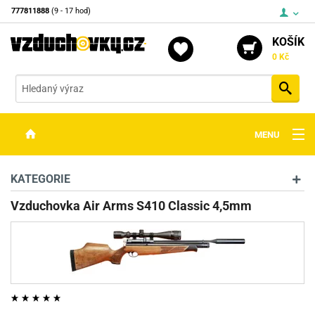
777811888
(9 - 17 hod)
KOŠÍK
0 Kč
Vyh
MENU
ZBRANĚ
KATEGORIE
OPTIKA
Vzduchovka Air Arms S410 Classic 4,5mm
STŘELIVO
PŘÍSLUŠENSTVÍ
DETEKTORY KOVŮ
KONTAKTY