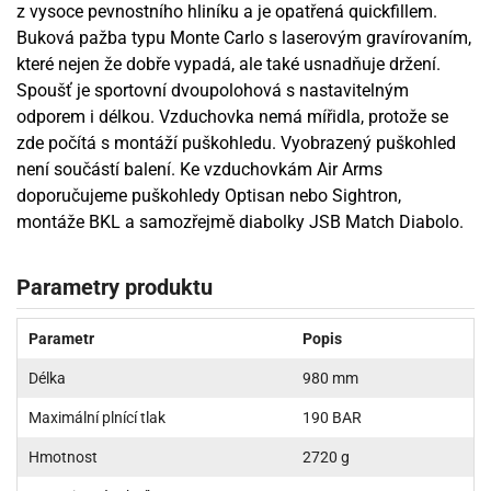
z vysoce pevnostního hliníku a je opatřená quickfillem.
Buková pažba typu Monte Carlo s laserovým gravírovaním,
které nejen že dobře vypadá, ale také usnadňuje držení.
Spoušť je sportovní dvoupolohová s nastavitelným
odporem i délkou. Vzduchovka nemá mířidla, protože se
zde počítá s montáží puškohledu. Vyobrazený puškohled
není součástí balení. Ke vzduchovkám Air Arms
doporučujeme puškohledy Optisan nebo Sightron,
montáže BKL a samozřejmě diabolky JSB Match Diabolo.
Parametry produktu
Parametr
Popis
Délka
980 mm
Maximální plnící tlak
190 BAR
Hmotnost
2720 g