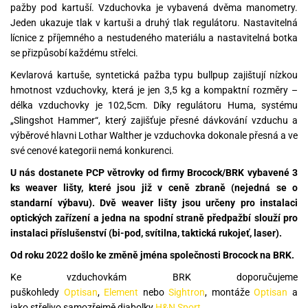
pažby pod kartuší. Vzduchovka je vybavená dvěma manometry.
Jeden ukazuje tlak v kartuši a druhý tlak regulátoru. Nastavitelná
lícnice z příjemného a nestudeného materiálu a nastavitelná botka
se přizpůsobí každému střelci.
Kevlarová kartuše, syntetická pažba typu bullpup zajištují nízkou
hmotnost vzduchovky, která je jen 3,5 kg a kompaktní rozměry –
délka vzduchovky je 102,5cm. Díky regulátoru Huma, systému
„Slingshot Hammer“, který zajišťuje přesné dávkování vzduchu a
výběrové hlavni Lothar Walther je vzduchovka dokonale přesná a ve
své cenové kategorii nemá konkurenci.
U nás dostanete PCP větrovky od firmy Brocock/BRK vybavené 3
ks weaver lišty, které jsou již v ceně zbraně (nejedná se o
standarní výbavu). Dvě weaver lišty jsou určeny pro instalaci
optických zařízení a jedna na spodní straně předpažbí slouží pro
instalaci příslušenství (bi-pod, svítilna, taktická rukojeť, laser).
Od roku 2022 došlo ke změně jména společnosti Brocock na BRK.
Ke vzduchovkám BRK doporučujeme
puškohledy
Optisan
,
Element
nebo
Sightron
, montáže
Optisan
a
jako střelivo samozřejmě diabolky
H&N Sport
.