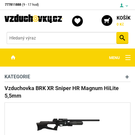
777811888
(9 - 17 hod)
KOŠÍK
0 Kč
Vyh
MENU
ZBRANĚ
KATEGORIE
OPTIKA
Vzduchovka BRK XR Sniper HR Magnum HiLite
5,5mm
STŘELIVO
PŘÍSLUŠENSTVÍ
DETEKTORY KOVŮ
KONTAKTY