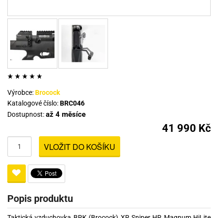
Výrobce:
Brocock
Katalogové číslo:
BRC046
až 4 měsíce
Dostupnost:
41 990 Kč
VLOŽIT DO KOŠÍKU
Popis produktu
Taktická vzduchovka BRK (Brocock) XR Sniper HR Magnum HiLite