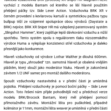
vychází z modelu Bantam od kterého se liší hlavně použitím
přebíjecí páčky tzv. Side Lever Action. Vzduchovka BRK XR v
černém provedení s kevlarovou kartuší a syntetickou pažbou typu
bullpup těží ze vzájemné spolupráce obou výrobců (Daystate a
BRK) nejvíce. BRK XR Sniper HR má vylepšený patentovaný systém
„Slingshot Hammer“, který zajišťuje lepší dávkování vzduchu a nižší
spotřebu. Tento systém spolu s regulátorem tlaku nizozemského
výrobce Huma a vylepšuje konzistenci střel vzduchovka je daleko
přesnější jako konkurence.
Hlaveň vzduchovky od výrobce Lothar Walther je dlouhá 600mm.
Hlaveň je typu „shrouded“ tzn. samotná hlaveň je obalená vnějším
pláštěm, který slouží jako moderátor hluku. Hlaveň je zakončená
závitem 1/2 UNF samec pro montáž dalšího moderátoru.
Spoušt vzduchovky nastavitelná a v přední části je umístěná
pojistka. Přebíjení vzduchovky je pomocí boční páčky – Side Lever
Action. Toto řešení nám přijde pohodlnější než u předchozí verze
modelu BRK/Brocock Bantam, který měl přebíjení pomocí
přímotažného závěru. Montážní lišta pro puškohled, případně
kolimátor je 11mm, montážní lišta weaver je umístěná v přední části