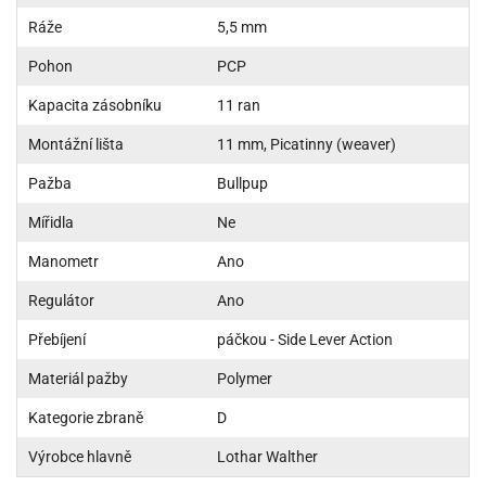
Ráže
5,5 mm
Pohon
PCP
Kapacita zásobníku
11 ran
Montážní lišta
11 mm, Picatinny (weaver)
Pažba
Bullpup
Mířidla
Ne
Manometr
Ano
Regulátor
Ano
Přebíjení
páčkou - Side Lever Action
Materiál pažby
Polymer
Kategorie zbraně
D
Výrobce hlavně
Lothar Walther