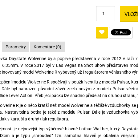
Pro lištu weaver a picatinny
Náboje na ZP
Pistolové a revolverové náboje
Pro perkusní zbraně
Ochra
VLOŽ
zbraně na ZP
Adaptéry
Puškové náboje
Ostatní
Rowan
Svítil
ací
nože
Pro lištu 15 - 17 mm
Brokové náboje
Bipody
bíjecí
Malorážkové náboje
Parametry
Komentáře (0)
cí
vka Daystate Wolverine byla poprvé představena v roce 2012 v ráži 
 6,35mm. V roce 2017 byl v Las Vegas na Shot Show představen model
 inovovaný model Wolverine R vybavený už i regulátorem věhlasného v
lepšení modelu Wolverine R spočívají v použití ventilu z modelu Pulsar, kte
. Dále byl nahrazen původní závěr zcela novým z modelu Pulsar včetně
Side Lever Action. Přebíjecí páčku lze snadno předělat na druhou stranu,
lverine R je o něco kratší než model Wolverine a těžiště vzduchovky se
a. Nastavitelná botka je také z modelu Pulsar. Dále je vzduchovka
lak v kartuši a druhý tlak regulátoru.
mostí je nejnovější typ výběrové hlavně Lothar Walther, který Daysta
43cm a je typu „shrouded“ tzn. samotná hlaveň je obalená vnějším p