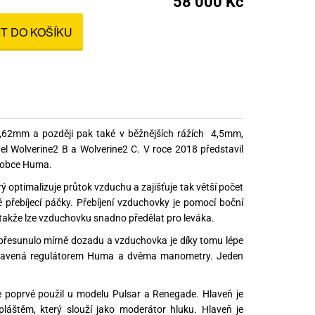
58 000 Kč
nné prostředky
IT DO KOŠÍKU
 Engineering
ny
, stolice a vaky
7,62mm a později pak také v běžnějších rážích 4,5mm,
 Wolverine2 B a Wolverine2 C. V roce 2018 představil
ýrobce Huma.
rý optimalizuje průtok vzduchu a zajišťuje tak větší počet
 přebíjecí páčky. Přebíjení vzduchovky je pomocí boční
 takže lze vzduchovku snadno předělat pro leváka.
 přesunulo mírně dozadu a vzduchovka je díky tomu lépe
 vybavená regulátorem Huma a dvěma manometry. Jeden
te poprvé použil u modelu Pulsar a Renegade. Hlaveň je
láštěm, který slouží jako moderátor hluku. Hlaveň je