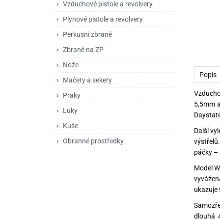
Vzduchové pistole a revolvery
Mačety a sekery
Zásobníky
Zavírací nože
Plynové pistole a revolvery
Praky
Příslušenství pro 
Kuchyňské nože
Perkusní zbraně
Luky
Brokovnice opakov
Příslušenství pro 
Zbraně na ZP
Nože
Kuše
Brokovnice samona
Popis
Mačety a sekery
Obranné prostředky
Pistole samonabíje
Obranné spreje
Vzducho
Praky
5,5mm a
Revolvery
Luky
Daystate
Kuše
Další vy
Obranné prostředky
výstřelů
páčky – 
Model Wo
vyvážen
ukazuje t
Samozřej
dlouhá 