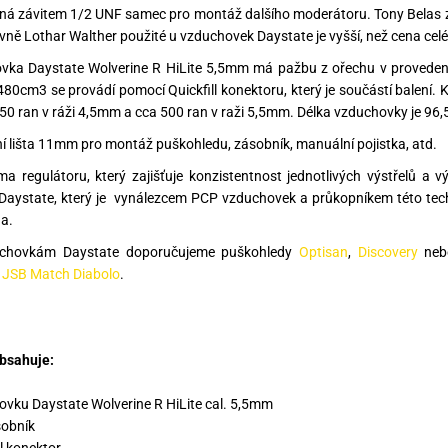
á závitem 1/2 UNF samec pro montáž dalšího moderátoru. Tony Belas z 
vně Lothar Walther použité u vzduchovek Daystate je vyšší, než cena cel
vka Daystate Wolverine R HiLite 5,5mm má pažbu z ořechu v provedení
80cm3 se provádí pomocí Quickfill konektoru, který je součástí balení. 
50 ran v ráži 4,5mm a cca 500 ran v raži 5,5mm. Délka vzduchovky je 96,
 lišta 11mm pro montáž puškohledu, zásobník, manuální pojistka, atd.
a regulátoru, který zajišťuje konzistentnost jednotlivých výstřelů a
Daystate, který je vynálezcem PCP vzduchovek a průkopníkem této tec
a.
chovkám Daystate doporučujeme puškohledy
Optisan
,
Discovery
ne
y
JSB Match Diabolo
.
bsahuje:
ovku Daystate Wolverine R HiLite cal. 5,5mm
sobník