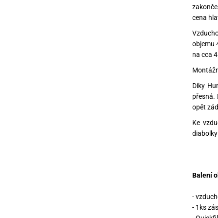
zakončen
cena hla
Vzducho
objemu 4
na cca 4
Montážní
Díky Hum
přesná. 
opět zád
Ke vzdu
diabolk
Balení o
- vzduch
- 1ks zá