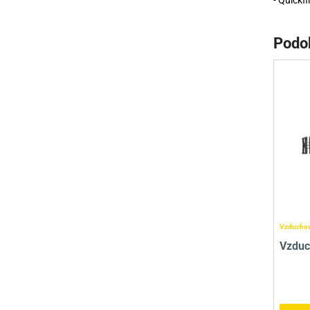
- Quickfi
Podo
Vzduchov
Vzduc