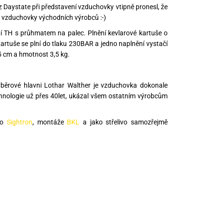
Daystate při představení vzduchovky vtipně pronesl, že
é vzduchovky východních výrobců :-)
 TH s průhmatem na palec. Plnění kevlarové kartuše o
Kartuše se plní do tlaku 230BAR a jedno naplnění vystačí
5 cm a hmotnost 3,5 kg.
 výběrové hlavni Lothar Walther je vzduchovka dokonale
hnologie už přes 40let, ukázal všem ostatním výrobcům
bo
Sightron
, montáže
BKL
a jako střelivo samozřejmě