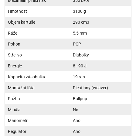
Maximální plnící tlak
350 BAR
Hmotnost
3100 g
Objem kartuše
290 cm3
Ráže
5,5 mm
Pohon
PCP
Střelivo
Diabolky
Energie
8 - 90 J
Kapacita zásobníku
19 ran
Montážní lišta
Picatinny (weaver)
Pažba
Bullpup
Mířidla
Ne
Manometr
Ano
Regulátor
Ano