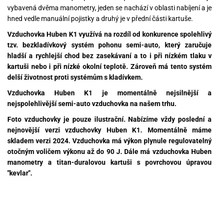
vybavená dvěma manometry, jeden se nachází v oblasti nabíjení a je
hned vedle manuální pojistky a druhý je v přední části kartuše.
Vzduchovka Huben K1 využívá na rozdíl od konkurence spolehlivý
tzv. bezkladívkový systém pohonu semi-auto, který zaručuje
hladší a rychlejší chod bez zasekávaní a to i při nízkém tlaku v
kartuši nebo i při nízké okolní teplotě. Zároveň má tento systém
delší životnost proti systémům s kladívkem.
Vzduchovka Huben K1 je momentálně nejsilnější a
nejspolehlivější semi-auto vzduchovka na našem trhu.
Foto vzduchovky je pouze ilustrační. Nabízíme vždy poslední a
nejnovější verzi vzduchovky Huben K1. Momentálně máme
skladem verzi 2024. Vzduchovka má výkon plynule regulovatelný
otočným voličem výkonu až do 90 J. Dále má vzduchovka Huben
manometry a titan-duralovou kartuši s povrchovou úpravou
"kevlar".