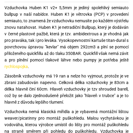
Vzduchovka Huben K1 v2+ 5,5mm je jediný spolehlivý semiauto
bullpup v naší nabídce. Huben K1 je větrovka (PCP) v provedení
semiauto, to znamená že vzduchovku nemusíte po každém výstřelu
znovu natahovat. Huben K1 je netradiční Bullpup, který je dodáván
v černé plastové pažbě, která je tzv. ambidextrous a je vhodná jak
pro praváka, tak i pro leváka. Vysokopevnostní kartuše titan-dural s
povrchovou úpravou "kevlar" má objem 292cm3 a plní se pomocí
přiloženého quickfillu až do tlaku 350BAR. Quickfill však nemá závit
a pro plnění pomocí tlakové láhve nebo pumpy je potřeba ještě
rychlospojka
.
Zásobník vzduchovky má 19 ran a nelze ho vyjmout, protože je ve
zbrani zabudován napevno. Celková délka vzduchovky je 83cm a
délka hlavně činí 60cm. Hlaveň vzduchovky je tzv shrouded barell,
což by se dalo zjednodušeně přeložit jako "hlaveň v trubce" a je to
hlavně z důvodu lepšího tlumení.
Vzduchovka nemá klasická mířidla a je vybavená montážní lištou
weaver/picatinny pro montáž puškohledu. Malou vychytávkou je
vodováha, kterou výrobce umístil do lišty pro montáž puškohledu
na straně směrem při pohledu do puškohledu. Vzduchovka je