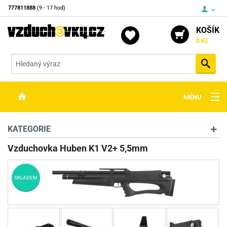
777811888
(9 - 17 hod)
KOŠÍK
0 Kč
Vyh
MENU
ZBRANĚ
KATEGORIE
OPTIKA
Vzduchovka Huben K1 V2+ 5,5mm
STŘELIVO
SKLADEM
PŘÍSLUŠENSTVÍ
DETEKTORY KOVŮ
KONTAKTY