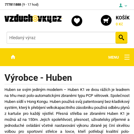
777811888
(9 - 17 hod)
KOŠÍK
0 Kč
Vyh
MENU
ZBRANĚ
Výrobce - Huben
OPTIKA
Huben se svým jediným modelem – Huben K1 ve dvou rážích je leadrem
STŘELIVO
na trhu mezi polo-automatickými zbraněmi typu PCP větrovek. Společnost
Huben sídlí v Hong Kongu. Huben používá svůj patentovaný bez-kladívkový
PŘÍSLUŠENSTVÍ
systém, který k přebíjení velkokapacitního zásobníku používá odběru plynů
z kartuše pro každý výstřel. Přesná střelba se zbraněmi Huben K1 je
DETEKTORY KOVŮ
možná až na 150m. Jejich spolehlivost, přesnost, uživatelsky příjemné a
jednoduché ovládání včetně nastavování výkonu zbraně jej činí skvělou
KONTAKTY
volbou pro sportovní střelce a lovce, kteří potřebují kvalitní polo-