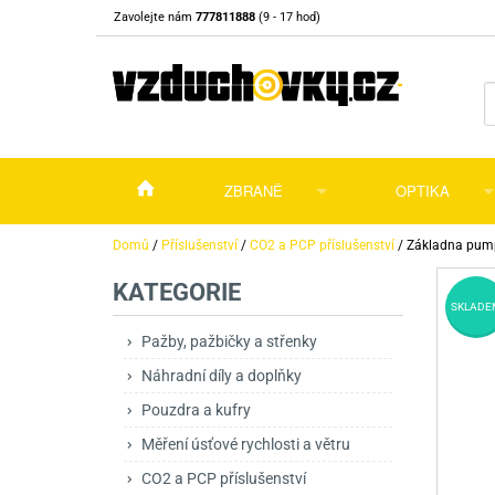
Zavolejte nám
777811888
(9 - 17 hod)
ZBRANĚ
OPTIKA
Vzduchovky
Vzduchovky na C
Puškohledy
Domů
/
Příslušenství
/
CO2 a PCP příslušenství
/
Základna pump
KATEGORIE
Vzduchové pistole a revolvery
Příslušenství pro 
Příslušenství
Dalekohledy a dál
SKLADE
Plynové pistole a revolvery
Vzduchovky PCP
CO2 pistole
Pistole
Kolimátory, lasery
Pažby, pažbičky a střenky
Náhradní díly a doplňky
Perkusní zbraně
Vzduchovky pruži
PCP Pistole
Příslušenství
Montáže
Pouzdra a kufry
Zbraně na ZP
Revolvery
Revolvery
Pušky opakovací
Noční vidění a ter
Měření úsťové rychlosti a větru
Nože
Pružinové pistole
Pušky samonabíje
Nože s pevnou čep
CO2 a PCP příslušenství