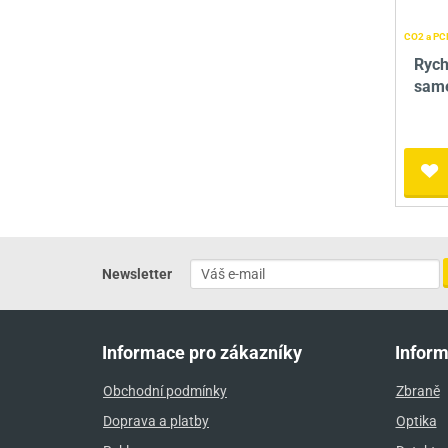
CO2 a PCP
Rych
same
Newsletter
Informace pro zákazníky
Infor
Obchodní podmínky
Zbraně
Doprava a platby
Optika