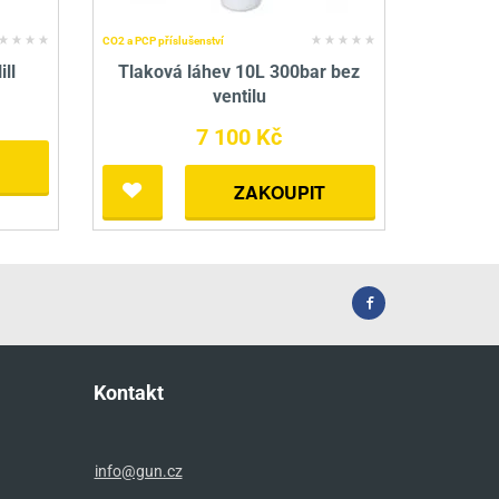
CO2 a PCP příslušenství
ll
Tlaková láhev 10L 300bar bez
ventilu
7 100 Kč
ZAKOUPIT
Kontakt
info@gun.cz