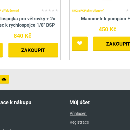
 příslušenství
CO2 a PCP příslušenství
lospojka pro větrovky + 2x
Manometr k pumpám Hi
c k rychlospojce 1/8" BSP
450 Kč
840 Kč
ZAKOUPIT
ZAKOUPIT
mace k nákupu
Můj účet
Přihlášení
Registrace