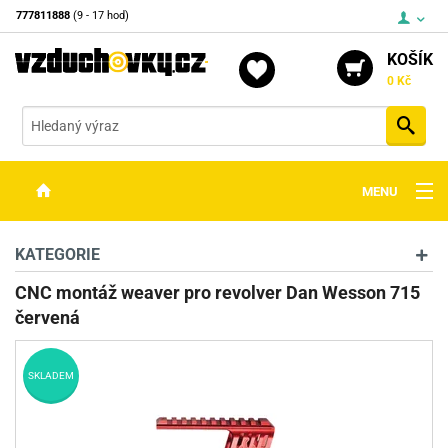
777811888
(9 - 17 hod)
KOŠÍK
0 Kč
Vyh
MENU
ZBRANĚ
KATEGORIE
OPTIKA
CNC montáž weaver pro revolver Dan Wesson 715
červená
STŘELIVO
PŘÍSLUŠENSTVÍ
SKLADEM
DETEKTORY KOVŮ
KONTAKTY