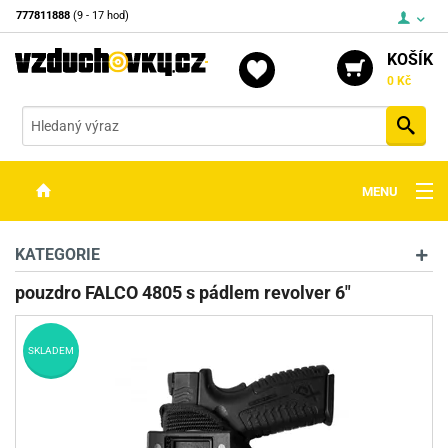
777811888
(9 - 17 hod)
KOŠÍK
0 Kč
Vyh
MENU
ZBRANĚ
KATEGORIE
OPTIKA
pouzdro FALCO 4805 s pádlem revolver 6"
STŘELIVO
SKLADEM
PŘÍSLUŠENSTVÍ
DETEKTORY KOVŮ
KONTAKTY