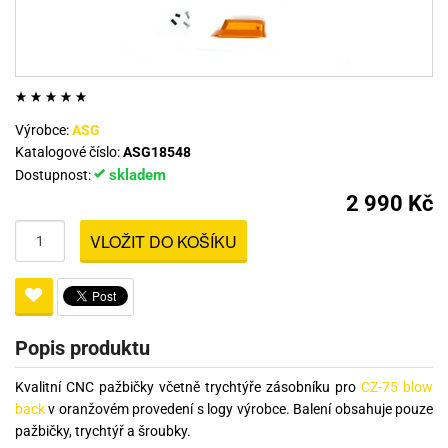
Výrobce:
ASG
Katalogové číslo:
ASG18548
skladem
Dostupnost:
2 990 Kč
VLOŽIT DO KOŠÍKU
Popis produktu
Kvalitní CNC pažbičky včetně trychtýře zásobníku pro
CZ-75 blow
back
v oranžovém provedení s logy výrobce. Balení obsahuje pouze
pažbičky, trychtýř a šroubky.