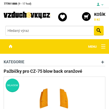
777811888
(9 - 17 hod)
KOŠÍK
0 Kč
Vyh
MENU
ZBRANĚ
KATEGORIE
OPTIKA
Pažbičky pro CZ-75 blow back oranžové
STŘELIVO
SKLADEM
PŘÍSLUŠENSTVÍ
DETEKTORY KOVŮ
KONTAKTY